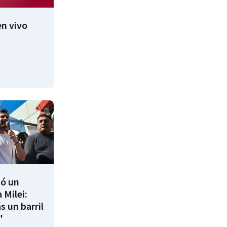
n vivo
ió un
 Milei:
s un barril
"