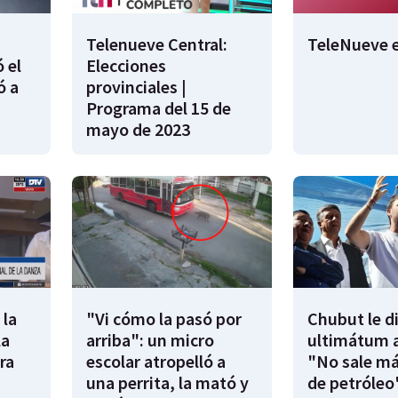
Telenueve Central:
TeleNueve e
 el
Elecciones
ó a
provinciales |
Programa del 15 de
mayo de 2023
 la
"Vi cómo la pasó por
Chubut le d
la
arriba": un micro
ultimátum a
ra
escolar atropelló a
"No sale má
una perrita, la mató y
de petróleo