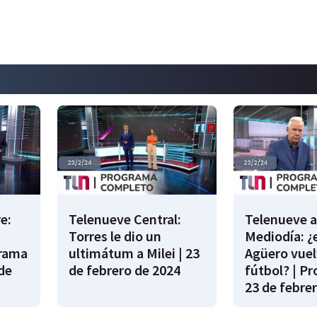
e:
Telenueve Central:
Telenueve a
Torres le dio un
Mediodía: ¿
grama
ultimátum a Milei | 23
Agüero vuel
de
de febrero de 2024
fútbol? | P
23 de febre