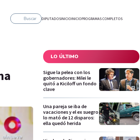
Buscar
DIPUTADOS
INICIO
INICIO
PROGRAMAS COMPLETOS
LO ÚLTIMO
ma
Sigue la pelea con los
gobernadores: Milei le
quitó a Kiciloff un fondo
clave
Una pareja se iba de
vacaciones y el ex suegro
lo mató de 12 disparos:
ella quedó herida