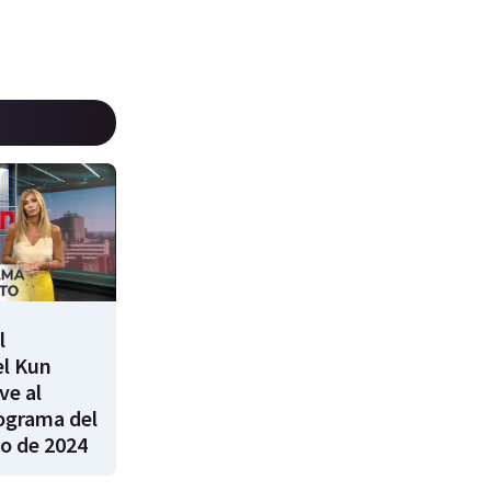
l
el Kun
ve al
rograma del
ro de 2024