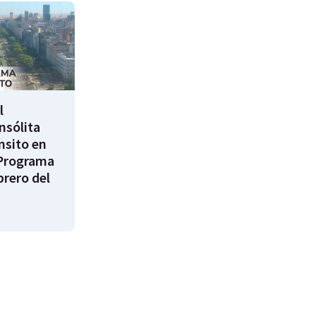
l
nsólita
nsito en
Programa
brero del