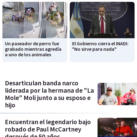
Un paseador de perro fue
El Gobierno cierra el INADI:
grabado mientras agredía
"No sirve para nada"
a uno de los animales
Desarticulan banda narco
liderada por la hermana de "La
Mole" Moli junto a su esposo e
hijo
Encuentran el legendario bajo
robado de Paul McCartney
después de 50 años