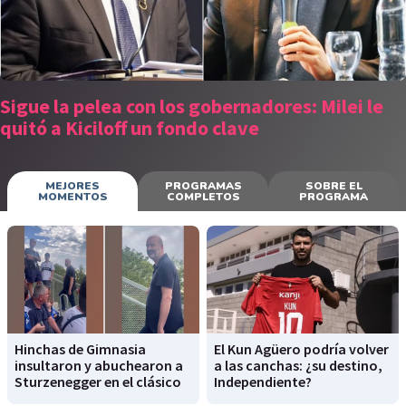
Sigue la pelea con los gobernadores: Milei le
quitó a Kiciloff un fondo clave
MEJORES
PROGRAMAS
SOBRE EL
MOMENTOS
COMPLETOS
PROGRAMA
Hinchas de Gimnasia
El Kun Agüero podría volver
insultaron y abuchearon a
a las canchas: ¿su destino,
Sturzenegger en el clásico
Independiente?