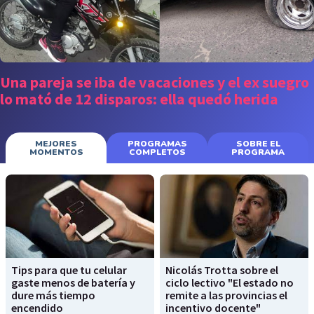
Una pareja se iba de vacaciones y el ex suegro
lo mató de 12 disparos: ella quedó herida
MEJORES
PROGRAMAS
SOBRE EL
MOMENTOS
COMPLETOS
PROGRAMA
Tips para que tu celular
Nicolás Trotta sobre el
gaste menos de batería y
ciclo lectivo "El estado no
dure más tiempo
remite a las provincias el
encendido
incentivo docente"