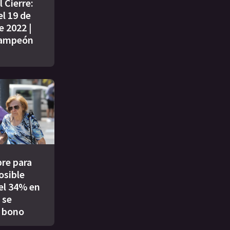
 Cierre:
l 19 de
e 2022 |
campeón
re para
osible
el 34% en
 se
 bono