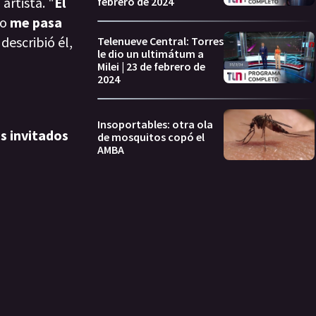
artista. "
El
febrero de 2024
yo
me pasa
 describió él,
Telenueve Central: Torres
le dio un ultimátum a
Milei | 23 de febrero de
2024
Insoportables: otra ola
os invitados
de mosquitos copó el
AMBA