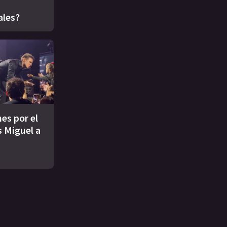
ales?
es por el
s Miguel a