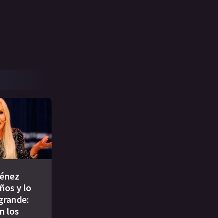
énez
ños y lo
 grande:
n los