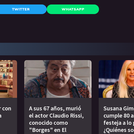
TWITTER
WHATSAPP
r con
A sus 67 años, murió
Susana Gim
a
el actor Claudio Rissi,
cumple 80 a
conocido como
festeja a lo
"Borges" en El
¿Quiénes so