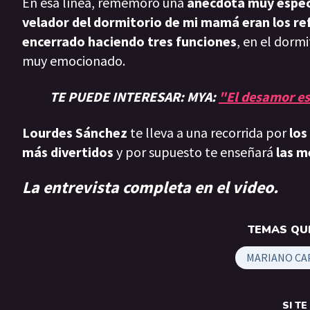
En esa línea, rememoró una
anécdota muy espec
velador del dormitorio de mi mamá eran los re
encerrado haciendo tres funciones
, en el dormi
muy emocionado.
TE PUEDE INTERESAR: MYA:
"El desamor es
Lourdes Sánchez
te lleva a una recorrida por
los
más divertidos
y por supuesto te enseñará
las m
La entrevista completa en el video.
TEMAS QUE
MARIANO CA
SI T