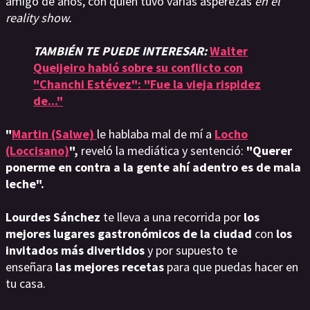
amigo de años, con quien tuvo varias asperezas
en el
reality show.
TAMBIÉN TE PUEDE INTERESAR:
Walter
Queijeiro habló sobre su conflicto con
"Chanchi Estévez": "Fue la vieja rispidez
de..."
"
Martin (Salwe)
le hablaba mal de mí a
Locho
(Loccisano)
",
reveló la mediática y sentenció:
"Querer
ponerme en contra a la gente ahí adentro es de mala
leche".
Lourdes Sánchez
te lleva a una recorrida por
los
mejores lugares gastronómicos de la ciudad
con
los
invitados más divertidos
y por supuesto te
enseñara
las mejores recetas
para que puedas hacer en
tu casa.