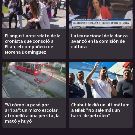
El angustiante relato de la
La ley nacional de la danza
cronista que consoló a
avanzó en la comisión de
Elian, el compañero de
cultura
Morena Domínguez
"Vi cómo la pasó por
Chubut le dió un ultimátum
arriba": un micro escolar
a Milei: "No sale más un
atropelló a una perrita, la
barril de petróleo"
mató y huyó