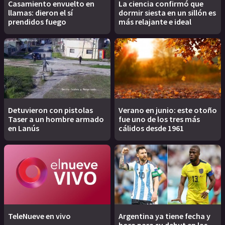
Casamiento envuelto en
La ciencia confirmó que
llamas: dieron el sí
dormir siesta en un sillón es
prendidos fuego
más relajante e ideal
Detuvieron con pistolas
Verano en junio: este otoño
Taser a un hombre armado
fue uno de los tres más
en Lanús
cálidos desde 1961
TeleNueve en vivo
Argentina ya tiene fecha y
hora para su debut en las