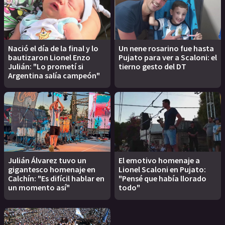
Nació el día de la final y lo
Un nene rosarino fue hasta
bautizaron Lionel Enzo
Pujato para ver a Scaloni: el
Julián: "Lo prometí si
tierno gesto del DT
Argentina salía campeón"
Julián Álvarez tuvo un
El emotivo homenaje a
gigantesco homenaje en
Lionel Scaloni en Pujato:
Calchín: "Es difícil hablar en
"Pensé que había llorado
un momento así"
todo"