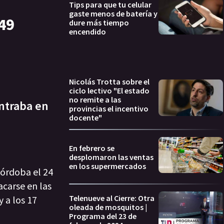
Tips para que tu celular
gaste menos de batería y
49
dure más tiempo
encendido
Nicolás Trotta sobre el
ciclo lectivo "El estado
no remite a las
ontraba en
provincias el incentivo
docente"
En febrero se
desplomaron las ventas
en los supermercados
Córdoba el 24
acarse en las
Telenueve al Cierre: Otra
 a los 17
oleada de mosquitos |
Programa del 23 de