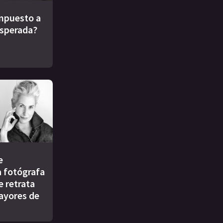
impuesto a
esperada?
e
a fotógrafa
e retrata
ayores de