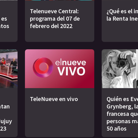
Telenueve Central:
¿Qué es el 
 es
programa del 07 de
la Renta In
atos
febrero del 2022
TeleNueve en vivo
Quién es Ev
ntan
Grynberg, l
francesa qu
Jujuy
personas m
023
50 años