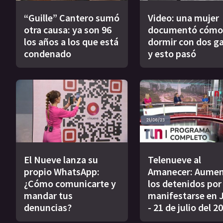
“Guille” Cantero sumó
Video: una mujer
otra causa: ya son 96
documentó cómo
los años a los que está
dormir con dos g
condenado
y esto pasó
El Nueve lanza su
Telenueve al
propio WhatsApp:
Amanecer: Aume
¿Cómo comunicarte y
los detenidos por
mandar tus
manifestarse en 
denuncias?
- 21 de julio del 2