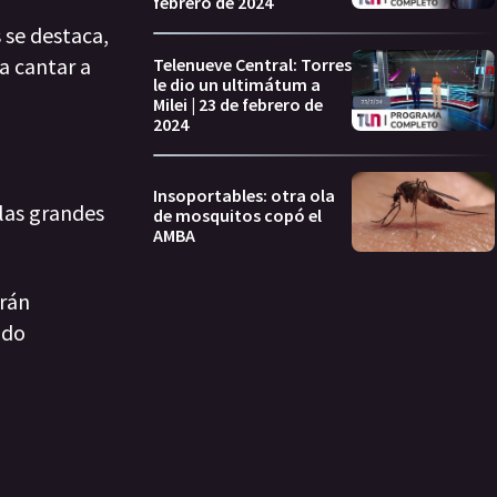
febrero de 2024
 se destaca,
 a cantar a
Telenueve Central: Torres
le dio un ultimátum a
Milei | 23 de febrero de
2024
Insoportables: otra ola
 las grandes
de mosquitos copó el
AMBA
rán
ado