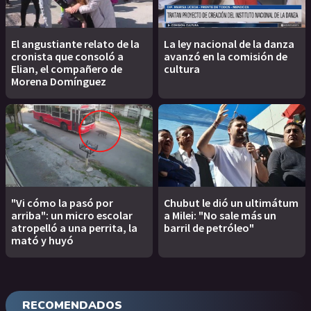
El angustiante relato de la
La ley nacional de la danza
cronista que consoló a
avanzó en la comisión de
Elian, el compañero de
cultura
Morena Domínguez
"Vi cómo la pasó por
Chubut le dió un ultimátum
arriba": un micro escolar
a Milei: "No sale más un
atropelló a una perrita, la
barril de petróleo"
mató y huyó
RECOMENDADOS