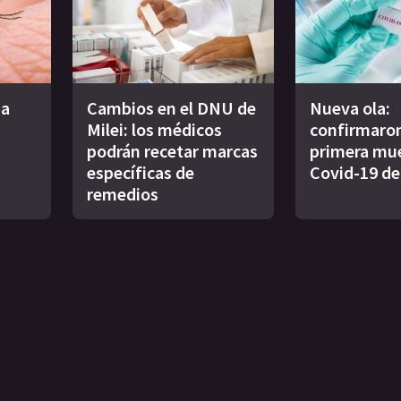
na
Cambios en el DNU de
Nueva ola:
Milei: los médicos
confirmaron
podrán recetar marcas
primera mue
específicas de
Covid-19 de
remedios