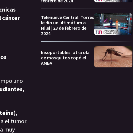
febrero de 2024
cnicas
l cáncer
Telenueve Central: Torres
le dio un ultimátum a
Milei | 23 de febrero de
2024
Insoportables: otra ola
los
de mosquitos copó el
AMBA
tiempo uno
tudiantes,
teína)
,
a el tumor,
ca muy