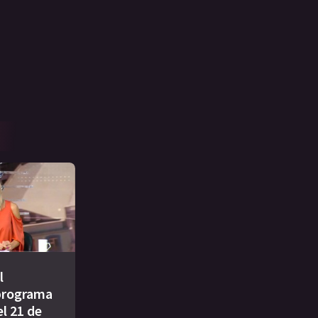
l
programa
l 21 de