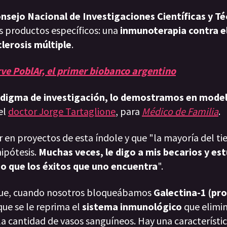
nsejo Nacional de Investigaciones Científicas y Té
 productos específicos: una
inmunoterapia contra e
lerosis múltiple
.
rve PoblAr, el primer biobanco argentino
adigma de investigación, lo demostramos en mode
 el
doctor Jorge Tartaglione
, para
Médico de Familia
.
r en proyectos de esta índole y que "la mayoría del 
ipótesis.
Muchas veces, le digo a mis becarios y es
no que los éxitos que uno encuentra
".
 que, cuando nosotros bloqueábamos
Galectina-1 (pro
ue se le reprima el
sistema inmunológico
que elimin
a cantidad de vasos sanguíneos. Hay una característi