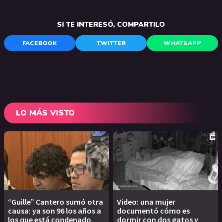
SI TE INTERESÓ, COMPARTILO
FACEBOOK
TWITTER
WHATSAPP
LO MÁS VISTO
“Guille” Cantero sumó otra
Video: una mujer
causa: ya son 96 los años a
documentó cómo es
los que está condenado
dormir con dos gatos y