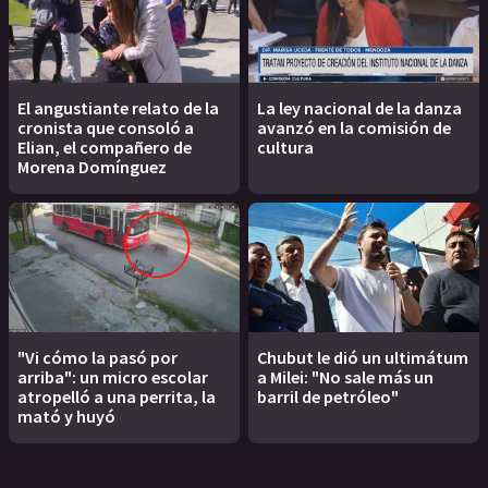
El angustiante relato de la
La ley nacional de la danza
cronista que consoló a
avanzó en la comisión de
Elian, el compañero de
cultura
Morena Domínguez
"Vi cómo la pasó por
Chubut le dió un ultimátum
arriba": un micro escolar
a Milei: "No sale más un
atropelló a una perrita, la
barril de petróleo"
mató y huyó