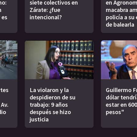
no:
siete colectivos en
en Agronomí
n
Zárate: ¿fue
macabra am
 es
intencional?
policía a su
de balearla
rtes
La violaron y la
Guillermo F
despidieron de su
dólar tendr
 Av.
trabajo: 9 años
estar en 600
dio
después se hizo
pesos"
justicia