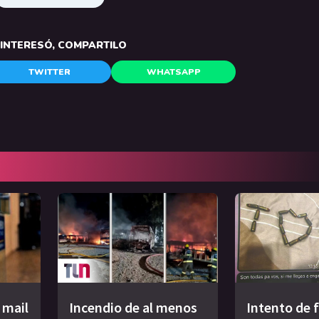
E INTERESÓ, COMPARTILO
TWITTER
WHATSAPP
 mail
Incendio de al menos
Intento de 