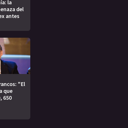
a: la
enaza del
 ex antes
rancos: "El
ía que
, 650