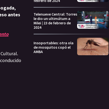
febrero de 2024
bogada,
eso antes
Telenueve Central: Torres
le dio un ultimátum a
Milei | 23 de febrero de
2024
ento
Insoportables: otra ola
de mosquitos copó el
AMBA
Cultural.
á conducido