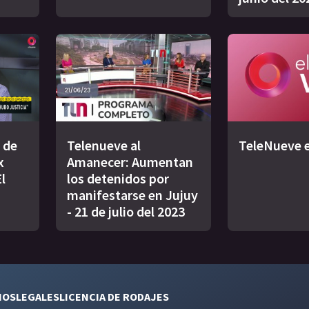
 de
Telenueve al
TeleNueve e
x
Amanecer: Aumentan
l
los detenidos por
manifestarse en Jujuy
- 21 de julio del 2023
NOS
LEGALES
LICENCIA DE RODAJES