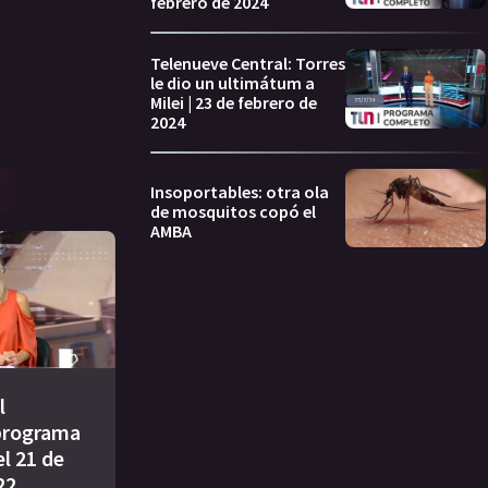
febrero de 2024
Telenueve Central: Torres
le dio un ultimátum a
Milei | 23 de febrero de
2024
Insoportables: otra ola
de mosquitos copó el
AMBA
l
programa
l 21 de
22