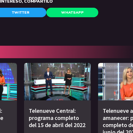
E INTERESÓ, COMPARTILO
TWITTER
WHATSAPP
:
Telenueve Central:
Telenueve a
de
programa completo
amanecer: 
del 15 de abril del 2022
completo de
junio del 20