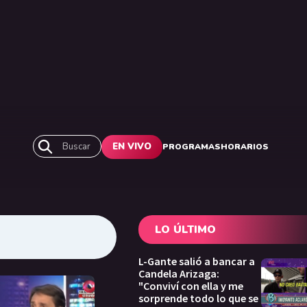
Buscar
EN VIVO
PROGRAMAS
HORARIOS
LO ÚLTIMO
L-Gante salió a bancar a
Candela Arizaga:
"Conviví con ella y me
sorprende todo lo que se