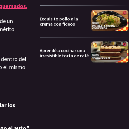
quemados.
Exquisito pollo a la
 de un
crema con fideos
mérito
Aprendé a cocinar una
irresistible torta de café
 dentro del
io el mismo
ar los
go el auto",