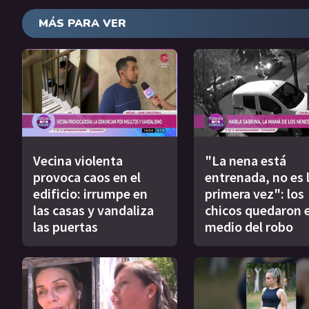
MÁS PARA VER
Vecina violenta
"La nena está
provoca caos en el
entrenada, no es 
edificio: irrumpe en
primera vez": los
las casas y vandaliza
chicos quedaron 
las puertas
medio del robo