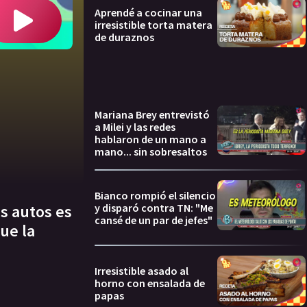
Aprendé a cocinar una
irresistible torta matera
de duraznos
Mariana Brey entrevistó
a Milei y las redes
hablaron de un mano a
mano... sin sobresaltos
Bianco rompió el silencio
y disparó contra TN: "Me
os autos es
cansé de un par de jefes"
ue la
Irresistible asado al
horno con ensalada de
papas