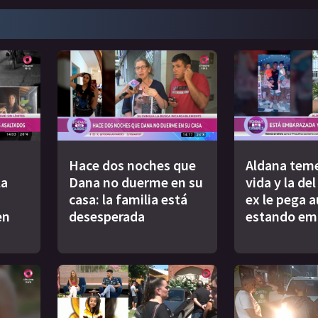
Hace dos noches que
Aldana teme
la
Dana no duerme en su
vida y la de
casa: la familia está
ex le pega 
en
desesperada
estando em