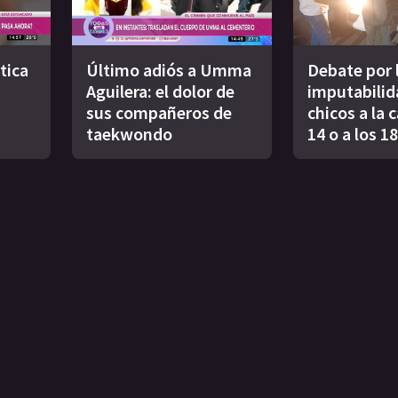
tica
Último adiós a Umma
Debate por l
Aguilera: el dolor de
imputabilid
sus compañeros de
chicos a la c
taekwondo
14 o a los 1