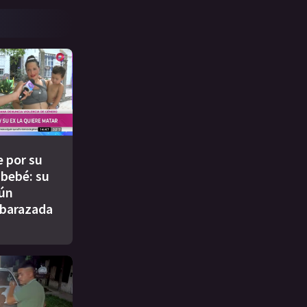
 por su
l bebé: su
aún
barazada