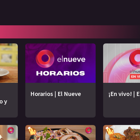
Horarios | El Nueve
¡En vivo! | 
o y