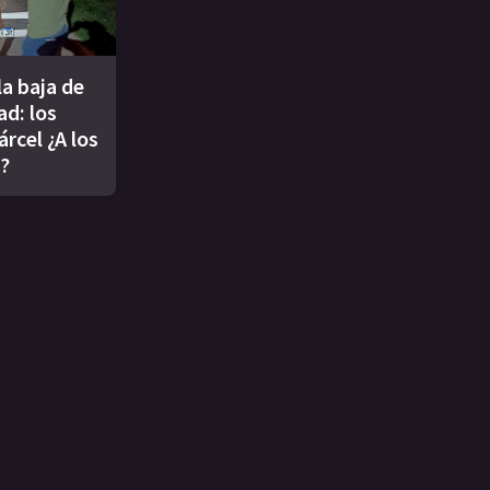
a baja de
ad: los
árcel ¿A los
8?