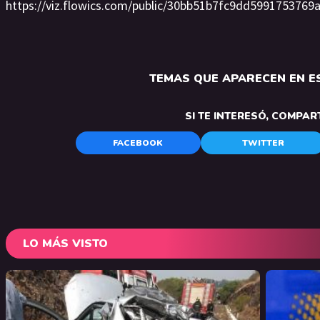
https://viz.flowics.com/public/30bb51b7fc9dd599175376
TEMAS QUE APARECEN EN ES
SI TE INTERESÓ, COMPAR
FACEBOOK
TWITTER
LO MÁS VISTO