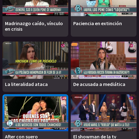
Madrinazgo caído, vínculo
Paciencia en extinción
en crisis
La literalidad ataca
De acusada a mediática
After con suero
El showman de la tv