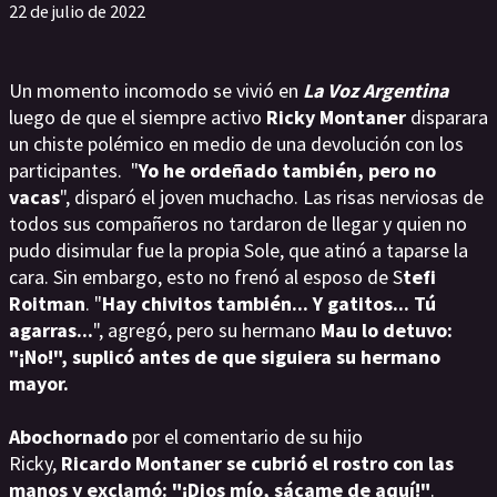
22 de julio de 2022
Un momento incomodo se vivió en
La Voz Argentina
luego de que el siempre activo
Ricky Montaner
disparara
un chiste polémico en medio de una devolución con los
participantes. "
Yo he ordeñado también, pero no
vacas
", disparó el joven muchacho. Las risas nerviosas de
todos sus compañeros no tardaron de llegar y quien no
pudo disimular fue la propia Sole, que atinó a taparse la
cara. Sin embargo, esto no frenó al esposo de S
tefi
Roitman
. "
Hay chivitos también... Y gatitos... Tú
agarras...
", agregó, pero su hermano
Mau lo detuvo:
"¡No!", suplicó antes de que siguiera su hermano
mayor.
Abochornado
por el comentario de su hijo
Ricky,
Ricardo Montaner se cubrió el rostro con las
manos y exclamó: "¡Dios mío, sácame de aquí!"
.