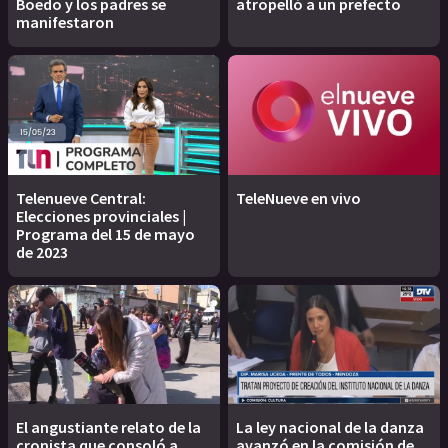
Boedo y los padres se
atropelló a un prefecto
manifestaron
Telenueve Central:
TeleNueve en vivo
Elecciones provinciales |
Programa del 15 de mayo
de 2023
El angustiante relato de la
La ley nacional de la danza
cronista que consoló a
avanzó en la comisión de