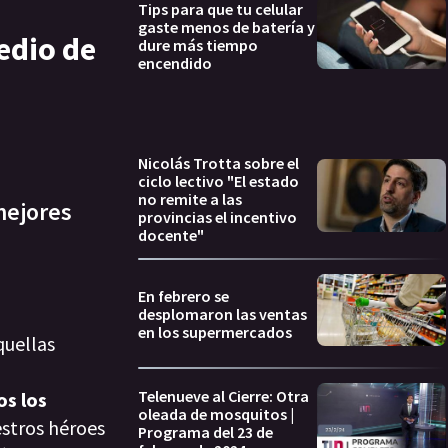
Tips para que tu celular
gaste menos de batería y
edio de
dure más tiempo
encendido
Nicolás Trotta sobre el
ciclo lectivo "El estado
no remite a las
mejores
provincias el incentivo
docente"
En febrero se
desplomaron las ventas
en los supermercados
quellas
s
Telenueve al Cierre: Otra
os los
oleada de mosquitos |
stros héroes
Programa del 23 de