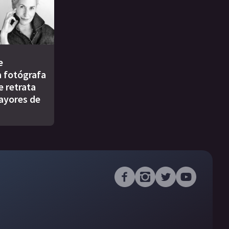
e
a fotógrafa
e retrata
ayores de