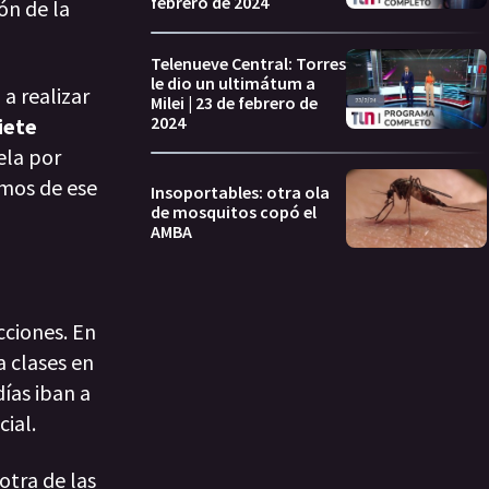
febrero de 2024
ón de la
Telenueve Central: Torres
le dio un ultimátum a
a realizar
Milei | 23 de febrero de
2024
iete
ela por
emos de ese
Insoportables: otra ola
de mosquitos copó el
AMBA
cciones. En
a clases en
días iban a
cial.
otra de las