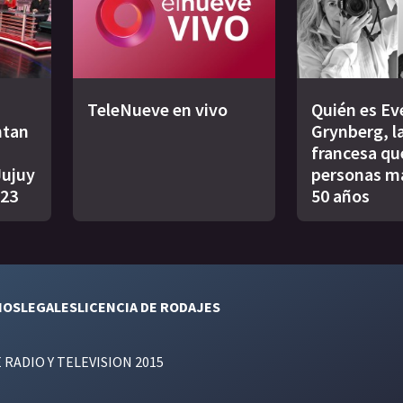
TeleNueve en vivo
Quién es Ev
ntan
Grynberg, l
francesa qu
Jujuy
personas m
023
50 años
NOS
LEGALES
LICENCIA DE RODAJES
E RADIO Y TELEVISION 2015