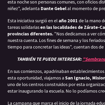
esta noche son personas comunes, con oficios disti
niñez", adelanta
Dante Gebel
al momento de pres
Esta iniciativa surgió en el
año 2001
de la mano de
tareas solidarias
en las localidades de Zárate-C
provincias diferentes.
"Nos dedicamos a ver cóm
nuestra cuenta. Los fines de semana y los feriad
tiempo para concretar las ideas", cuentan dos de
TAMBIÉN TE PUEDE INTERESAR:
"Sembrando
En sus comienzos, apadrinaban establecimientos e
esta oportunidad, viajamos a
San Ignacio, Misio
uno de los centros construidos por esta organizaci
estar inaugurando la escuela. No lo podíamos creer
La campana que marca el inicio de la jornada educa