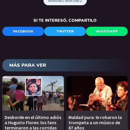
MARIANO MARTÍNEZ
SI TE INTERESÓ, COMPARTILO
FACEBOOK
TWITTER
WHATSAPP
MÁS PARA VER
Desborde en el último adiós
Maldad pura: le robaron la
a Huguito Flores: los fans
trompeta a un músico de
terminaron a las corridas
87 años