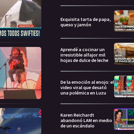
Exquisita tarta de papa,
queso y jamón
Aprendé a cocinar un
irresistible alfajor mil
hojas de dulce de leche
De la emoción al enojo: el
video viral que desató
una polémica en Luzu
Karen Reichardt
abandonó LAM en medio
de un escándalo