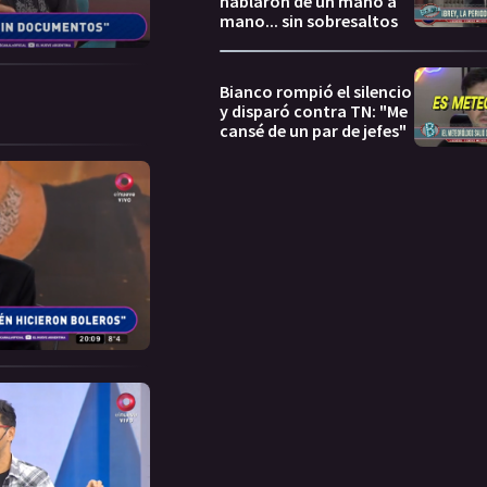
hablaron de un mano a
mano... sin sobresaltos
Bianco rompió el silencio
y disparó contra TN: "Me
cansé de un par de jefes"