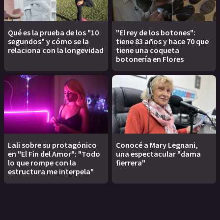
Qué es la prueba de los "10
"El rey de los botones":
segundos" y cómo se la
tiene 83 años y hace 70 que
relaciona con la longevidad
tiene una coqueta
botonería en Flores
Lali sobre su protagónico
Conocé a Mary Legnani,
en "El Fin del Amor": "Todo
una espectacular "dama
lo que rompe con la
fierrera"
estructura me interpela"