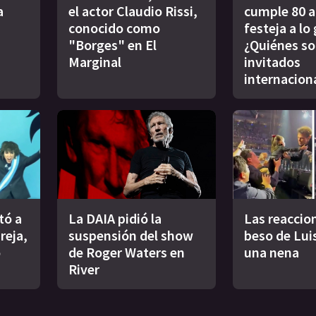
a
el actor Claudio Rissi,
cumple 80 a
conocido como
festeja a lo
"Borges" en El
¿Quiénes so
Marginal
invitados
internacion
tó a
La DAIA pidió la
Las reaccion
reja,
suspensión del show
beso de Lui
o
de Roger Waters en
una nena
River