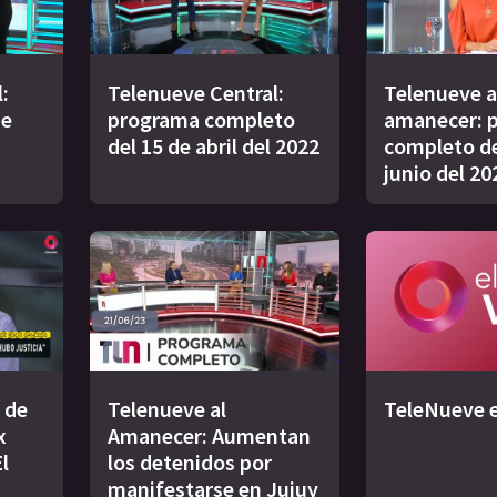
:
Telenueve Central:
Telenueve a
de
programa completo
amanecer: 
del 15 de abril del 2022
completo de
junio del 20
 de
Telenueve al
TeleNueve e
x
Amanecer: Aumentan
l
los detenidos por
manifestarse en Jujuy