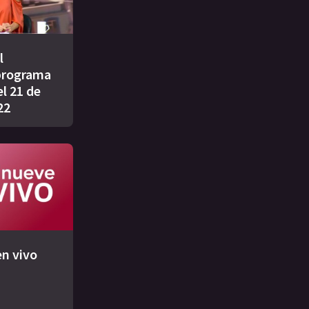
l
programa
l 21 de
22
n vivo