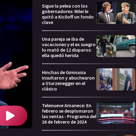
Sigue la pelea con los
gobernadores: Milei le
quitó a Kiciloff un fondo
clave
Una pareja se iba de
vacaciones y el ex suegro
lo mató de 12 disparos:
ella quedó herida
Hinchas de Gimnasia
insultaron y abuchearon
a Sturzenegger en el
clásico
Telenueve Amanece: En
febrero se desplomaron
las ventas - Programa del
26 de febrero de 2024