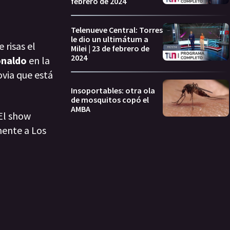
febrero de 2024
Telenueve Central: Torres
le dio un ultimátum a
 risas el
Milei | 23 de febrero de
2024
naldo
en la
ovia que está
Insoportables: otra ola
de mosquitos copó el
AMBA
El show
mente a Los