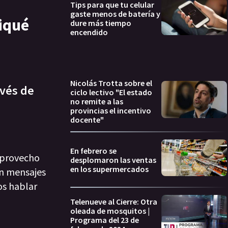
Tips para que tu celular
gaste menos de batería y
iqué
dure más tiempo
encendido
Nicolás Trotta sobre el
avés de
ciclo lectivo "El estado
no remite a las
provincias el incentivo
docente"
En febrero se
ó provecho
desplomaron las ventas
en los supermercados
n mensajes
os hablar
Telenueve al Cierre: Otra
oleada de mosquitos |
Programa del 23 de