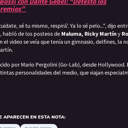
Bossi con Dante Gebel: “Detesto los
 premios”
idate, sé tu mismo, respirá'. Ya lo sé pelo...", dijo entre
, habló de los posteos de
Maluma, Ricky Martín
y
Ro
el video se veía que tenía un gimnasio, delfines, la n
artín.
ido por Mario Pergolini (Go-Lab), desde Hollywood. 
stintas personalidades del medio, que viajan especial
 APARECEN EN ESTA NOTA: