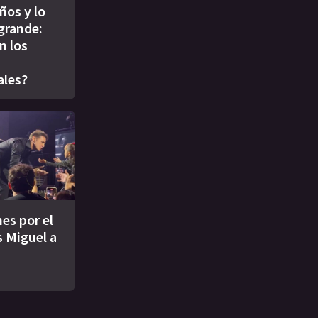
ños y lo
 grande:
n los
ales?
es por el
s Miguel a