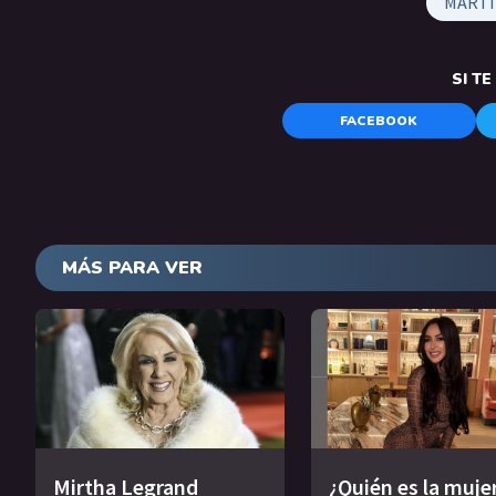
MARTÍ
SI T
FACEBOOK
MÁS PARA VER
Mirtha Legrand
¿Quién es la muje