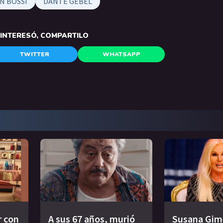
N BOSSI
DANTE GEBEL
E INTERESÓ, COMPARTILO
TWITTER
WHATSAPP
r con
A sus 67 años, murió
Susana Gim