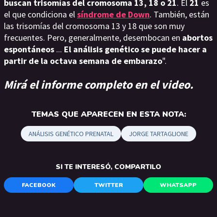
buscan trisomías del cromosoma 13, 18 o 21
. El
21
es
el que condiciona el
síndrome de Down
. También, están
las trisomías del cromosoma 13 y 18 que son muy
frecuentes. Pero, generalmente, desembocan en
abortos
espontáneos
...
El análisis genético se puede hacer a
partir de la octava semana de embarazo
".
Mirá el informe completo en el video.
TEMAS QUE APARECEN EN ESTA NOTA:
ANÁLISIS GENÉTICO PRENATAL
JORGE TARTAGLIONE
SI TE INTERESÓ, COMPARTILO
FACEBOOK
TWITTER
WHATSAPP