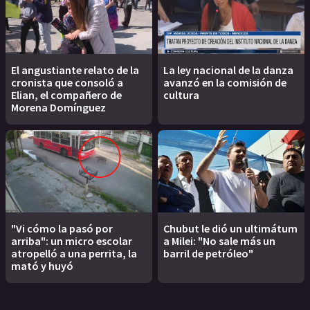
El angustiante relato de la
La ley nacional de la danza
cronista que consoló a
avanzó en la comisión de
Elian, el compañero de
cultura
Morena Domínguez
"Vi cómo la pasó por
Chubut le dió un ultimátum
arriba": un micro escolar
a Milei: "No sale más un
atropelló a una perrita, la
barril de petróleo"
mató y huyó