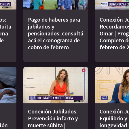
os:
Pago de haberes para
Conexión Ju
tuita
jubilados y
Recordamos
rama
pensionados: consultá
Omar | Pro
de
acá el cronograma de
Completo de
cobro de febrero
febrero de 
Conexión Jubilados:
Conexión Ju
Prevención infarto y
Equilibrio y
ión
muerte súbita |
longevidad 