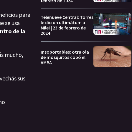
febrero de 2024
neficios para
Telenueve Central: Torres
ue se usa
le dio un ultimátum a
Milei | 23 de febrero de
ntro de la
2024
Insoportables: otra ola
rás mucho,
de mosquitos copó el
AMBA
ovechás sus
no