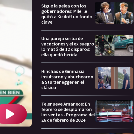
Sigue la pelea con los
gobernadores: Milei le
quitó a Kiciloff un fondo
clave
Una pareja se iba de
vacaciones y el ex suegro
lo mató de 12 disparos:
ella quedó herida
Hinchas de Gimnasia
insultaron y abuchearon
a Sturzenegger en el
clásico
Telenueve Amanece: En
febrero se desplomaron
las ventas - Programa del
26 de febrero de 2024