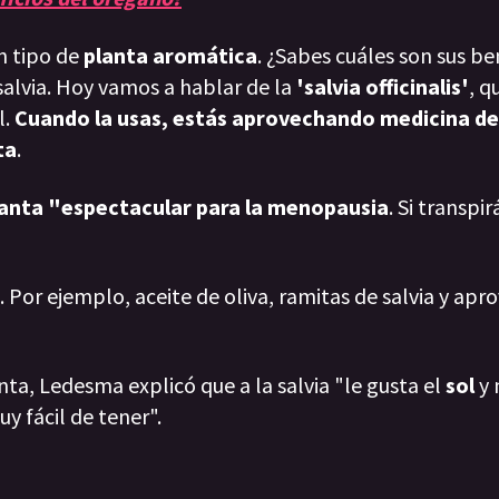
un tipo de
planta aromática
. ¿Sabes cuáles son sus be
alvia. Hoy vamos a hablar de la
'salvia officinalis'
, q
l.
Cuando la usas, estás aprovechando medicina de
ta
.
planta "espectacular para la menopausia
. Si transpi
. Por ejemplo, aceite de oliva, ramitas de salvia y apr
nta, Ledesma explicó que a la salvia "le gusta el
sol
y 
uy fácil de tener".