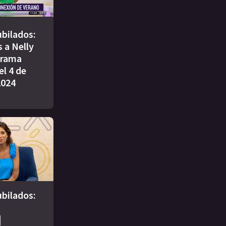
bilados:
 a Nelly
grama
l 4 de
2024
bilados:
|