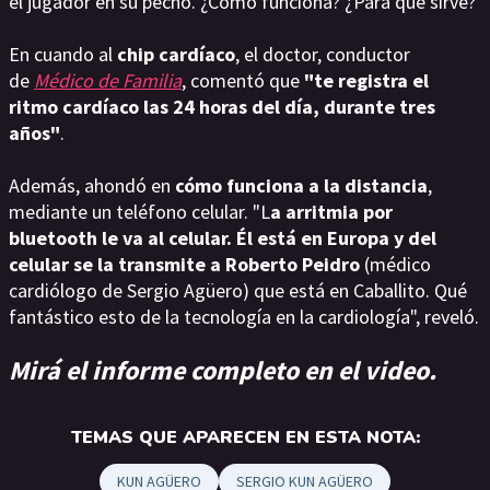
el jugador en su pecho. ¿Cómo funciona? ¿Para qué sirve?
En cuando al
chip cardíaco
, el doctor, conductor
de
Médico de Familia
, comentó que
"te registra el
ritmo cardíaco las 24 horas del día, durante tres
años"
.
Además, ahondó en
cómo funciona a la distancia
,
mediante un teléfono celular. "L
a arritmia por
bluetooth le va al celular. Él está en Europa y del
celular se la transmite a Roberto Peidro
(médico
cardiólogo de Sergio Agüero) que está en Caballito. Qué
fantástico esto de la tecnología en la cardiología", reveló.
Mirá el informe completo en el video.
TEMAS QUE APARECEN EN ESTA NOTA:
KUN AGÜERO
SERGIO KUN AGÜERO