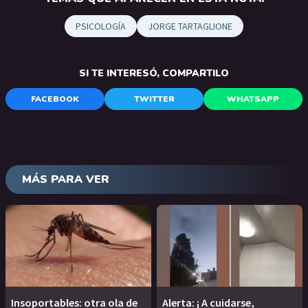
PSICOLOGÍA
JORGE TARTAGLIONE
SI TE INTERESÓ, COMPARTILO
FACEBOOK
TWITTER
WHATSAPP
MÁS PARA VER
Insoportables: otra ola de
Alerta: ¡ A cuidarse,