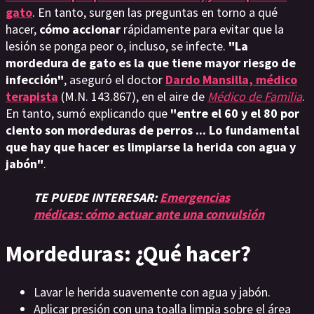
gato
. En tanto, surgen las preguntas en torno a qué
hacer,
cómo accionar
rápidamente para evitar que la
lesión se ponga peor o, incluso, se infecte.
"La
mordedura de gato es la que tiene mayor riesgo de
infección"
, aseguró el doctor
Dardo Mansilla,
médico
terapista
(M.N. 143.867), en el aire de
Médico de Familia
.
En tanto, sumó explicando que
"entre el 60 y el 80 por
ciento son mordeduras de perros ... Lo fundamental
que hay que hacer es limpiarse la herida con agua y
jabón"
.
TE PUEDE INTERESAR:
Emergencias
médicas: cómo actuar ante una convulsión
Mordeduras: ¿Qué hacer?
Lavar le herida suavemente con agua y jabón.
Aplicar presión con una toalla limpia sobre el área