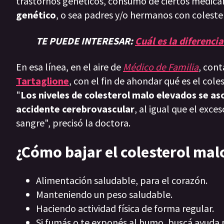
trastornos genéticos, consumo de ciertos medica
genético
, o sea padres y/o hermanos con colester
TE PUEDE INTERESAR:
Cuál es la diferenci
En esa línea, en el aire de
Médico de Familia
, con
Tartaglione
, con el fin de ahondar qué es el cole
"
Los niveles de colesterol malo elevados se as
accidente cerebrovascular
, al igual que el exce
sangre", precisó la doctora.
¿Cómo bajar el colesterol mal
Alimentación saludable, para el corazón.
Manteniendo un peso saludable.
Haciendo actividad física de forma regular.
Si fumás o te exponés al humo, buscá ayuda 