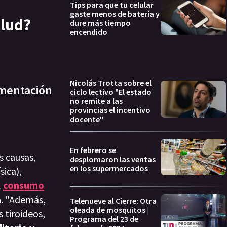
Tips para que tu celular
gaste menos de batería y
alud?
dure más tiempo
encendido
Nicolás Trotta sobre el
limentación
ciclo lectivo "El estado
no remite a las
provincias el incentivo
docente"
En febrero se
s causas,
desplomaron las ventas
en los supermercados
sica),
l
consumo
a
. "Además,
Telenueve al Cierre: Otra
oleada de mosquitos |
tiroideos,
Programa del 23 de