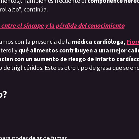
mentos). También es frecuente el
componente heredi
ol alto", continúa.
a entre el síncope y la pérdida del conocimiento
tamos con la presencia de la
médica cardióloga,
Fior
sterol y
qué alimentos contribuyen a una mejor cali
ocian con un aumento de riesgo de infarto cardíac
so de triglicéridos. Este es otro tipo de grasa que se en
o?
para poder dejar de fumar.