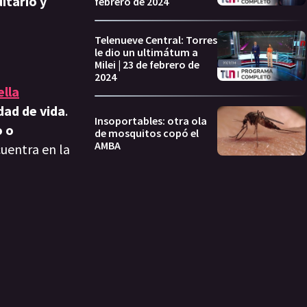
tario y
febrero de 2024
Telenueve Central: Torres
le dio un ultimátum a
Milei | 23 de febrero de
2024
ella
dad de vida
.
Insoportables: otra ola
o o
de mosquitos copó el
AMBA
cuentra en la