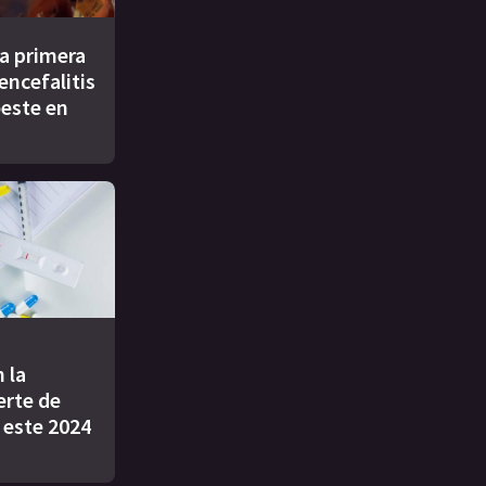
a primera
encefalitis
oeste en
 la
rte de
 este 2024