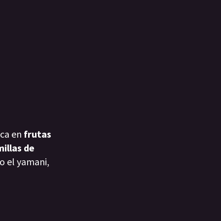
ica en
frutas
illas de
o el yamani,