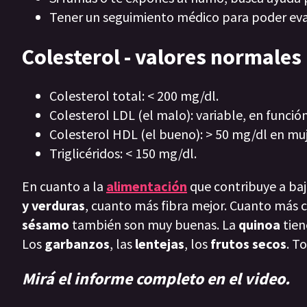
Tener un seguimiento médico para poder eval
Colesterol - valores normales
Colesterol total: < 200 mg/dl.
Colesterol LDL (el malo): variable, en función
Colesterol HDL (el bueno): > 50 mg/dl en muj
Triglicéridos: < 150 mg/dl.
En cuanto a la
alimentación
que contribuye a baj
y verduras
, cuanto más fibra mejor. Cuanto más c
sésamo
también son muy buenas. La
quinoa
tien
Los
garbanzos
, las
lentejas
, los
frutos secos
. T
Mirá el informe completo en el video.