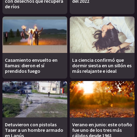
con desechos que recupera
del 2022
de ríos
Casamiento envuelto en
La ciencia confirmó que
llamas: dieron el sí
dormir siesta en un sillón es
prendidos fuego
más relajante e ideal
Detuvieron con pistolas
Verano en junio: este otoño
Taser a un hombre armado
fue uno de los tres más
en Lanús
cálidos desde 1961