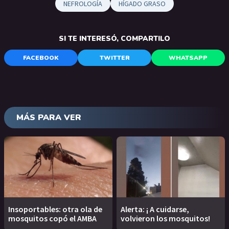
NEFROLOGÍA
HÍGADO GRASO
SI TE INTERESÓ, COMPARTILO
FACEBOOK
TWITTER
WHATSAPP
MÁS PARA VER
Insoportables: otra ola de
Alerta: ¡ A cuidarse,
mosquitos copó el AMBA
volvieron los mosquitos!