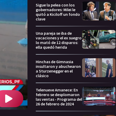
Sigue la pelea con los
gobernadores: Milei le
quitó a Kiciloff un fondo
clave
Una pareja se iba de
vacaciones y el ex suegro
lo mató de 12 disparos:
ella quedó herida
Hinchas de Gimnasia
insultaron y abuchearon
a Sturzenegger en el
clásico
Telenueve Amanece: En
febrero se desplomaron
las ventas - Programa del
26 de febrero de 2024