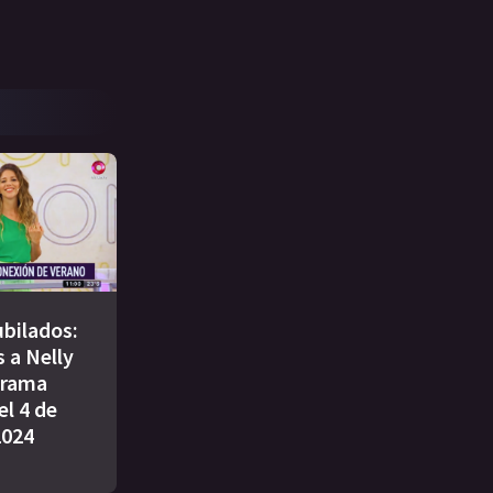
bilados:
 a Nelly
grama
l 4 de
2024