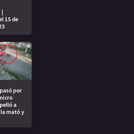
 |
l 15 de
23
 pasó por
micro
pelló a
 la mató y