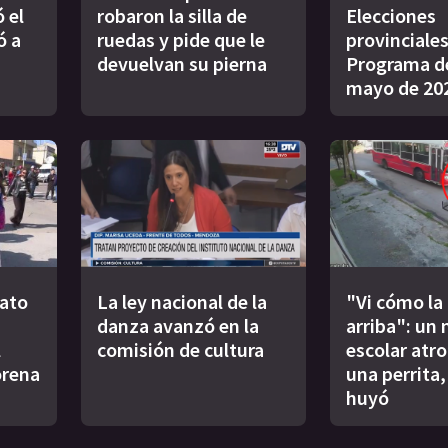
 el
robaron la silla de
Elecciones
ó a
ruedas y pide que le
provinciales
devuelvan su pierna
Programa de
mayo de 20
lato
La ley nacional de la
"Vi cómo la
danza avanzó en la
arriba": un 
l
comisión de cultura
escolar atro
rena
una perrita,
huyó