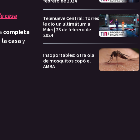
febrero de 2024
de casa
Telenueve Central: Torres
le dio un ultimátum a
Milei | 23 de febrero de
na
completa
2024
 la casa
y
Insoportables: otra ola
de mosquitos copó el
AMBA