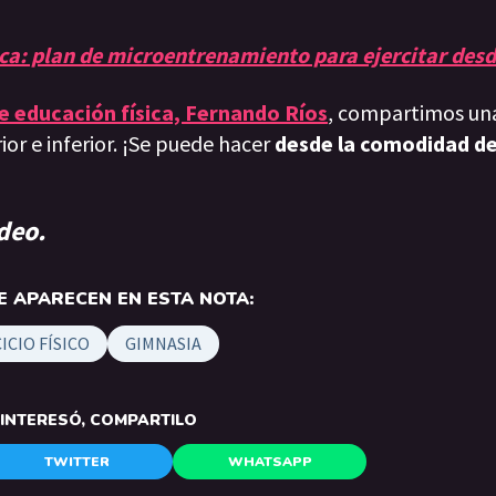
ica: plan de microentrenamiento para ejercitar des
e educación física, Fernando Ríos
, compartimos u
ior e inferior. ¡Se puede hacer
desde la comodidad de
ideo.
 APARECEN EN ESTA NOTA:
ICIO FÍSICO
GIMNASIA
E INTERESÓ, COMPARTILO
TWITTER
WHATSAPP