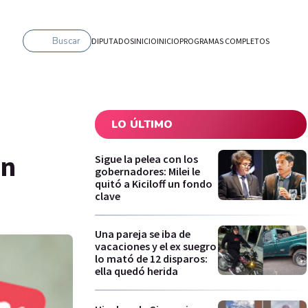
Buscar
DIPUTADOS
INICIO
INICIO
PROGRAMAS COMPLETOS
LO ÚLTIMO
en
Sigue la pelea con los
gobernadores: Milei le
quitó a Kiciloff un fondo
clave
Una pareja se iba de
vacaciones y el ex suegro
lo mató de 12 disparos:
ella quedó herida