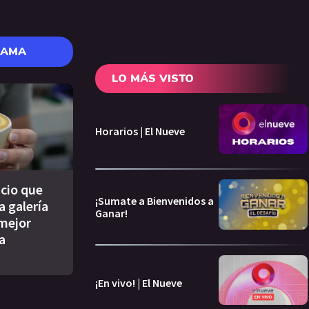
RAMA
LO MÁS VISTO
Horarios | El Nueve
acio que
¡Sumate a Bienvenidos a
 galería
Ganar!
 mejor
a
¡En vivo! | El Nueve