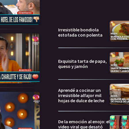
Irresistible bondiola
estofada con polenta
Exquisita tarta de papa,
queso y jamón
Aprendé a cocinar un
irresistible alfajor mil
hojas de dulce de leche
De la emoción al enojo: el
video viral que desató