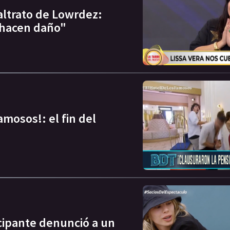
maltrato de Lowrdez:
 hacen daño"
amosos!: el fin del
icipante denunció a un