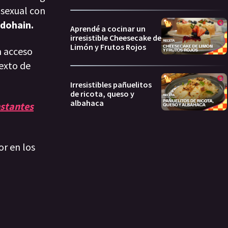
sexual con
rdohain.
Aprendé a cocinar un
irresistible Cheesecake de
Limón y Frutos Rojos
n acceso
texto de
Irresistibles pañuelitos
de ricota, queso y
albahaca
nstantes
or en los