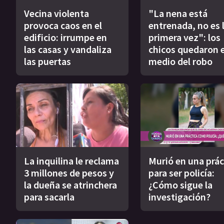
Vecina violenta
"La nena está
provoca caos en el
entrenada, no es 
edificio: irrumpe en
primera vez": los
las casas y vandaliza
chicos quedaron 
las puertas
medio del robo
La inquilina le reclama
Murió en una prác
3 millones de pesos y
para ser policía:
la dueña se atrinchera
¿Cómo sigue la
para sacarla
investigación?