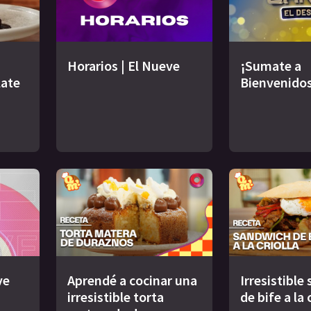
Horarios | El Nueve
¡Sumate a
late
Bienvenidos
ve
Aprendé a cocinar una
Irresistible
irresistible torta
de bife a la 