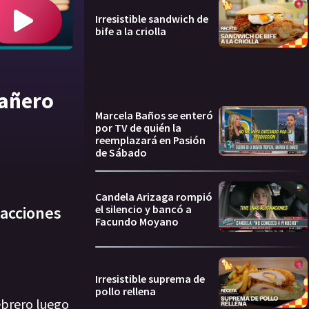
Irresistible sandwich de
bife a la criolla
pañero
Marcela Baños se enteró
por TV de quién la
reemplazará en Pasión
de Sábado
Candela Arizaga rompió
el silencio y bancó a
 acciones
Facundo Moyano
Irresistible suprema de
pollo rellena
febrero luego