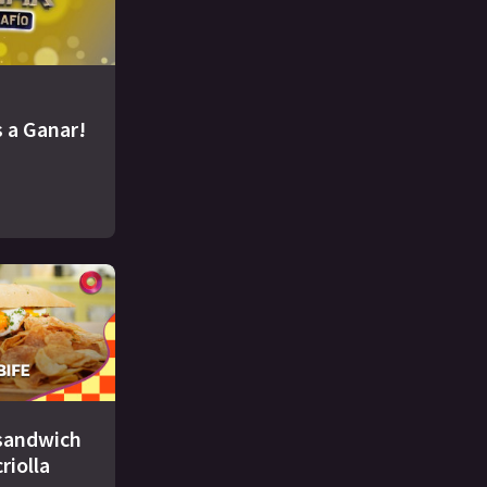
 a Ganar!
 sandwich
criolla