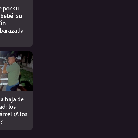
 por su
l bebé: su
aún
barazada
a baja de
ad: los
árcel ¿A los
8?