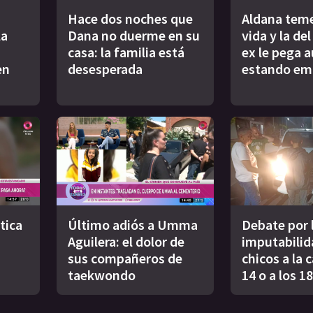
Hace dos noches que
Aldana teme
la
Dana no duerme en su
vida y la de
casa: la familia está
ex le pega 
en
desesperada
estando em
tica
Último adiós a Umma
Debate por l
Aguilera: el dolor de
imputabilid
sus compañeros de
chicos a la c
taekwondo
14 o a los 1