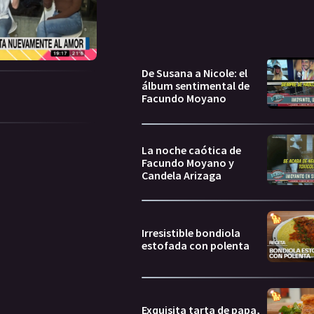
De Susana a Nicole: el
álbum sentimental de
Facundo Moyano
La noche caótica de
Facundo Moyano y
Candela Arizaga
Irresistible bondiola
estofada con polenta
Exquisita tarta de papa,