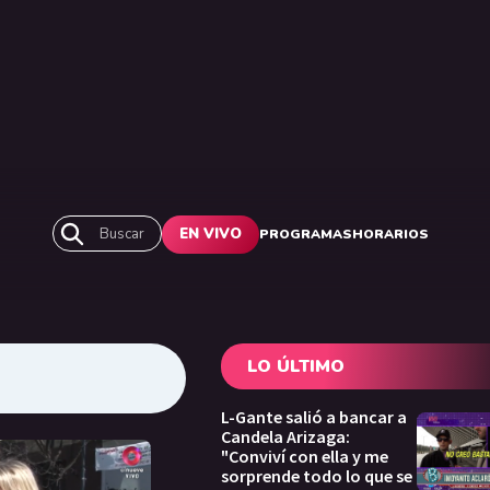
Buscar
EN VIVO
PROGRAMAS
HORARIOS
LO ÚLTIMO
L-Gante salió a bancar a
Candela Arizaga:
"Conviví con ella y me
sorprende todo lo que se