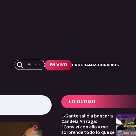
Buscar
EN VIVO
PROGRAMAS
HORARIOS
LO ÚLTIMO
L-Gante salió a bancar a
Candela Arizaga:
"Conviví con ella y me
sorprende todo lo que se