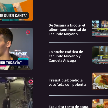
De Susana a Nicole: el
álbum sentimental de
Facundo Moyano
La noche caótica de
Facundo Moyano y
Candela Arizaga
Irresistible bondiola
estofada con polenta
Exquisita tarta de papa,