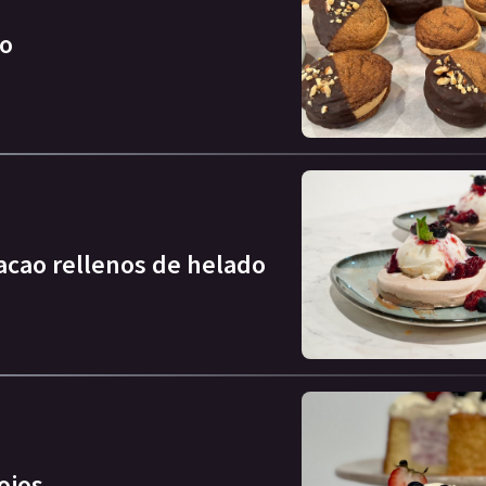
do
acao rellenos de helado
rojos