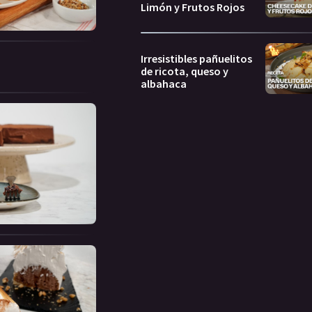
Limón y Frutos Rojos
Irresistibles pañuelitos
de ricota, queso y
albahaca