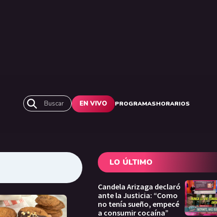
Buscar
EN VIVO
PROGRAMAS
HORARIOS
LO ÚLTIMO
Candela Arizaga declaró
ante la Justicia: “Como
no tenía sueño, empecé
a consumir cocaína”