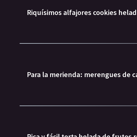
Riquísimos alfajores cookies hela
Para la merienda: merengues de c
Rica y fácil torta helada de frutos 