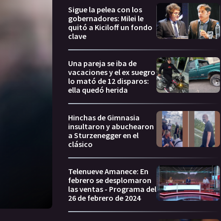
Sigue la pelea con los
gobernadores: Milei le
quitó a Kiciloff un fondo
clave
Una pareja se iba de
vacaciones y el ex suegro
lo mató de 12 disparos:
ella quedó herida
Hinchas de Gimnasia
insultaron y abuchearon
a Sturzenegger en el
clásico
Telenueve Amanece: En
febrero se desplomaron
las ventas - Programa del
26 de febrero de 2024