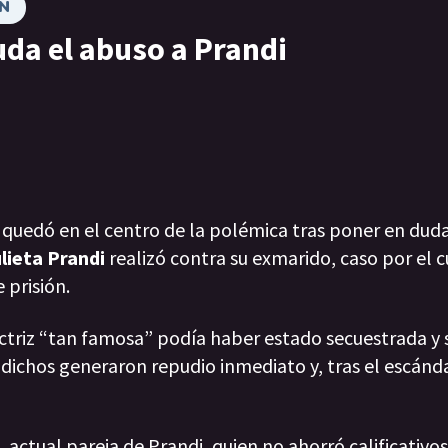
N
uda el abuso a Prandi
quedó en el centro de la polémica tras poner en duda
lieta Prandi
realizó contra su exmarido, caso por el c
 prisión.
ctriz “tan famosa” podía haber estado secuestrada y 
 dichos generaron repudio inmediato y, tras el escánda
, actual pareja de Prandi, quien no ahorró calificativo