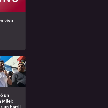
n vivo
ió un
 Milei:
s un barril