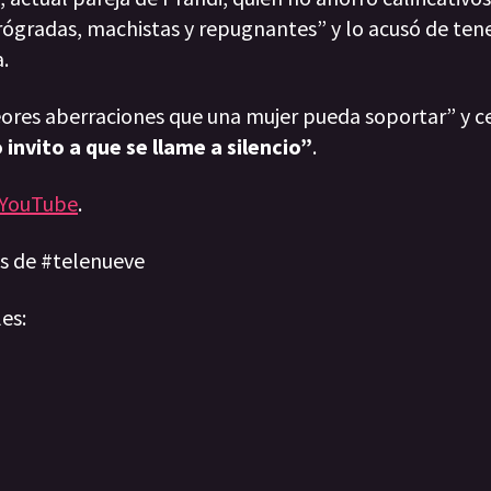
trógradas, machistas y repugnantes” y lo acusó de ten
.
ores aberraciones que una mujer pueda soportar” y ce
 invito a que se llame a silencio”
.
YouTube
.
ias de #telenueve
les: