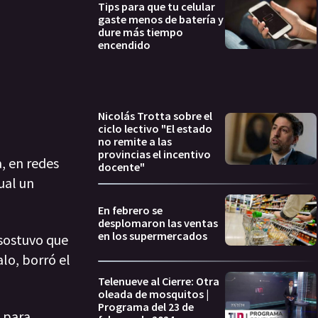
Tips para que tu celular
gaste menos de batería y
dure más tiempo
encendido
Nicolás Trotta sobre el
ciclo lectivo "El estado
no remite a las
provincias el incentivo
, en redes
docente"
ual un
En febrero se
desplomaron las ventas
en los supermercados
sostuvo que
lo, borró el
Telenueve al Cierre: Otra
oleada de mosquitos |
Programa del 23 de
s para