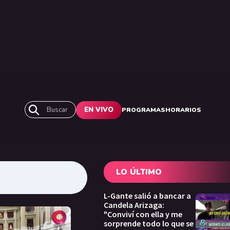
Buscar
EN VIVO
PROGRAMAS
HORARIOS
LO ÚLTIMO
L-Gante salió a bancar a
Candela Arizaga:
"Conviví con ella y me
sorprende todo lo que se