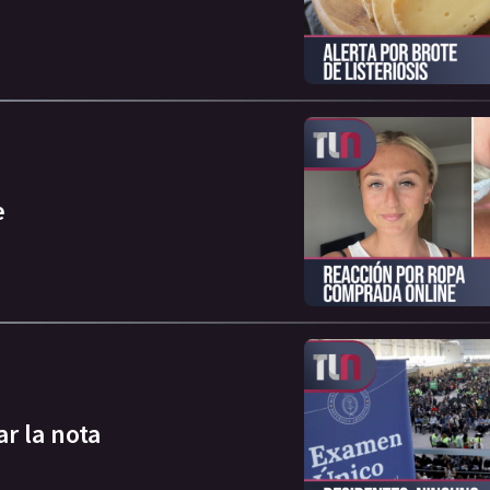
e
r la nota