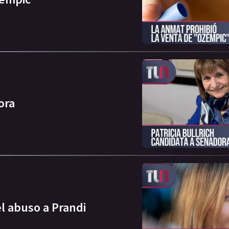
ora
el abuso a Prandi