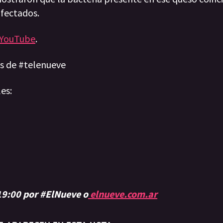
nfectados.
YouTube
.
ias de #telenueve
les:
 19:00 por #ElNueve o
elnueve.com.ar