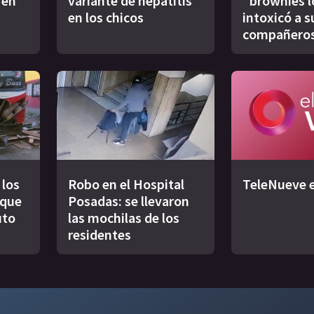
 en
variante de hepatitis
"brownies l
en los chicos
intoxicó a s
compañero
 los
Robo en el Hospital
TeleNueve e
 que
Posadas: se llevaron
uto
las mochilas de los
residentes