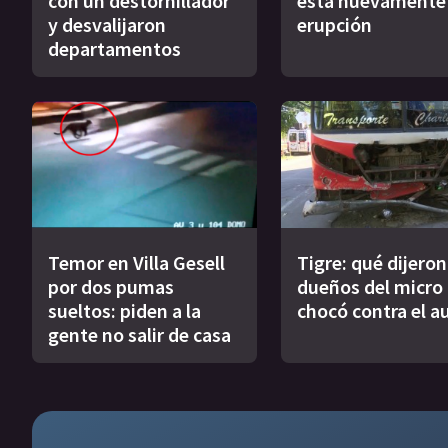
con un destornillador
está nuevamente
y desvalijaron
erupción
departamentos
Temor en Villa Gesell
Tigre: qué dijeron
por dos pumas
dueños del micro
sueltos: piden a la
chocó contra el a
gente no salir de casa