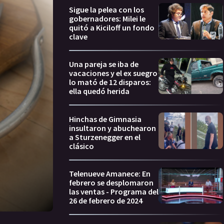
Sigue la pelea con los
gobernadores: Milei le
quitó a Kiciloff un fondo
clave
Una pareja se iba de
vacaciones y el ex suegro
lo mató de 12 disparos:
ella quedó herida
Hinchas de Gimnasia
insultaron y abuchearon
a Sturzenegger en el
clásico
Telenueve Amanece: En
febrero se desplomaron
las ventas - Programa del
26 de febrero de 2024