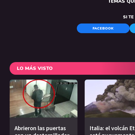
TEMAS QUE
SI T
FACEBOOK
LO MÁS VISTO
Abrieron las puertas
Italia: el volcán E