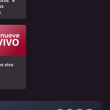
ocos" e
us
s
n vivo