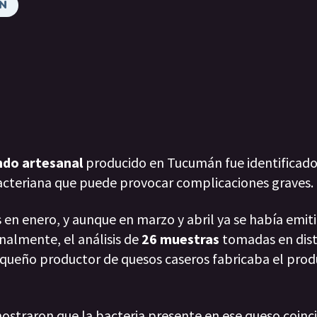
N
ndo artesanal
producido en Tucumán fue identificad
bacteriana que puede provocar complicaciones graves.
os en enero, y aunque en marzo y abril ya se había emit
inalmente, el análisis de
26 muestras
tomadas en dist
equeño productor de quesos caseros fabricaba el pro
ostraron que la bacteria presente en ese queso coinc