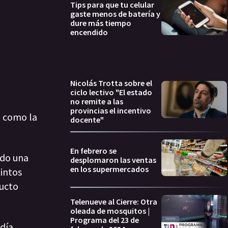
Tips para que tu celular
gaste menos de batería y
dure más tiempo
encendido
Nicolás Trotta sobre el
ciclo lectivo "El estado
no remite a las
provincias el incentivo
o como la
docente"
En febrero se
ido una
desplomaron las ventas
en los supermercados
intos
ducto
Telenueve al Cierre: Otra
oleada de mosquitos |
Programa del 23 de
idía