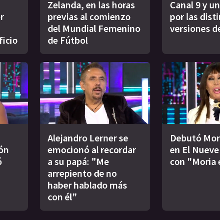
Zelanda, en las horas
Canal 9 y un
r
previas al comienzo
por las dist
del Mundial Femenino
versiones d
ficio
de Fútbol
Alejandro Lerner se
Debutó Mor
ión
emocionó al recordar
en El Nueve 
ó
a su papá: "Me
con "Moria 
arrepiento de no
haber hablado más
con él"