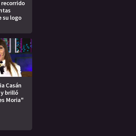
 recorrido
intas
e su logo
ia Casán
y brilló
es Moria"