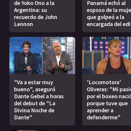
de Yoko Ono a la
Panamá echó al
Argentina: su
esposo de la muje
recuerdo de John
que golpeó a la
Lennon
encargada del edi
"Va a estar muy
'Locomotora'
bueno", aseguró
Oliveras: "Mi pas
Dante Gebel a horas
por el boxeo naci
del debut de "La
porque tuve que
Divina Noche de
aprender a
Dante"
defenderme"