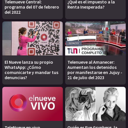
Telenueve Central:
¿Qué es el impuesto a la
programa del 07 de febrero
Renta Inesperada?
del 2022
El Nueve lanza su propio
Telenueve al Amanecer:
WhatsApp: ¿Cómo
Aumentan los detenidos
comunicarte y mandar tus
por manifestarse en Jujuy -
denuncias?
21 de julio del 2023
TeleNueve en vivo
Quién es Eve Grynberg, la