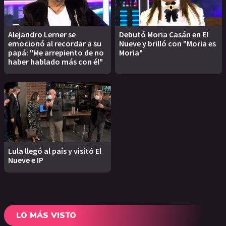
Alejandro Lerner se
Debutó Moria Casán en El
emocionó al recordar a su
Nueve y brilló con "Moria es
papá: "Me arrepiento de no
Moria"
haber hablado más con él"
Lula llegó al país y visitó El
Nueve e IP
LO MÁS VISTO