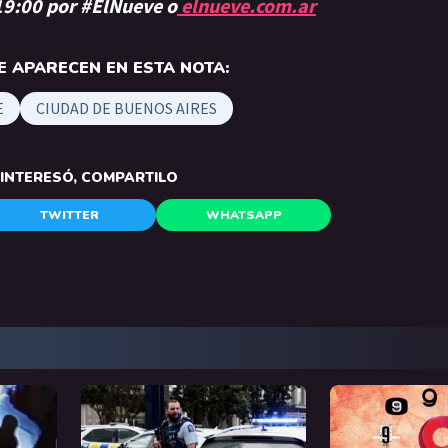
 19:00 por #ElNueve o
elnueve.com.ar
 APARECEN EN ESTA NOTA:
E
CIUDAD DE BUENOS AIRES
E INTERESÓ, COMPARTILO
TWITTER
WHATSAPP