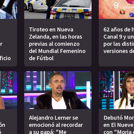
Tiroteo en Nueva
62 años de h
Zelanda, en las horas
Canal 9 y un
r
previas al comienzo
por las dist
del Mundial Femenino
versiones d
ficio
de Fútbol
Alejandro Lerner se
Debutó Mor
ión
emocionó al recordar
en El Nueve 
ó
a su papá: "Me
con "Moria 