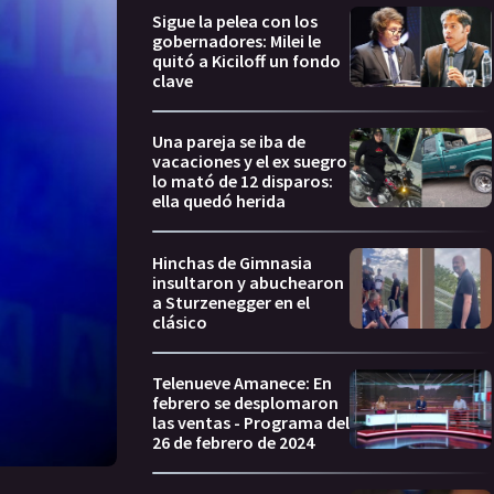
Sigue la pelea con los
gobernadores: Milei le
quitó a Kiciloff un fondo
clave
Una pareja se iba de
vacaciones y el ex suegro
lo mató de 12 disparos:
ella quedó herida
Hinchas de Gimnasia
insultaron y abuchearon
a Sturzenegger en el
clásico
Telenueve Amanece: En
febrero se desplomaron
las ventas - Programa del
26 de febrero de 2024