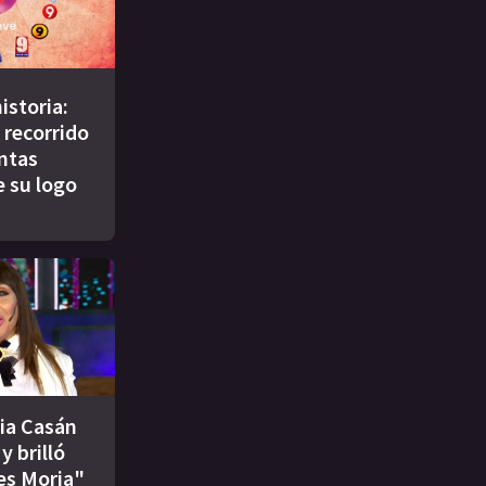
istoria:
 recorrido
intas
e su logo
ia Casán
y brilló
es Moria"