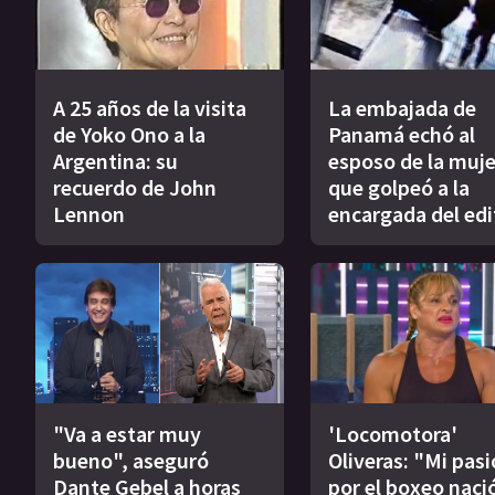
A 25 años de la visita
La embajada de
de Yoko Ono a la
Panamá echó al
Argentina: su
esposo de la muje
recuerdo de John
que golpeó a la
Lennon
encargada del edi
"Va a estar muy
'Locomotora'
bueno", aseguró
Oliveras: "Mi pas
Dante Gebel a horas
por el boxeo naci