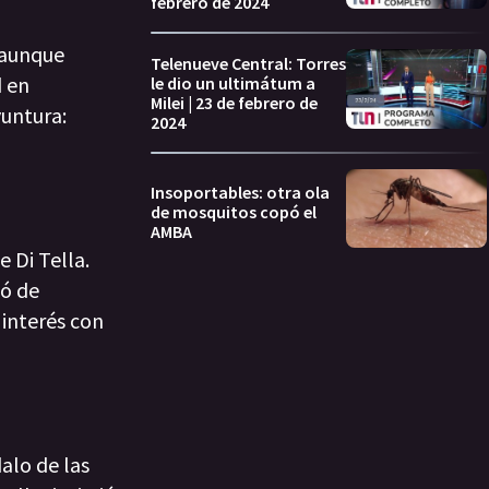
febrero de 2024
 aunque
Telenueve Central: Torres
d en
le dio un ultimátum a
Milei | 23 de febrero de
yuntura:
2024
Insoportables: otra ola
de mosquitos copó el
AMBA
 Di Tella.
só de
 interés con
alo de las