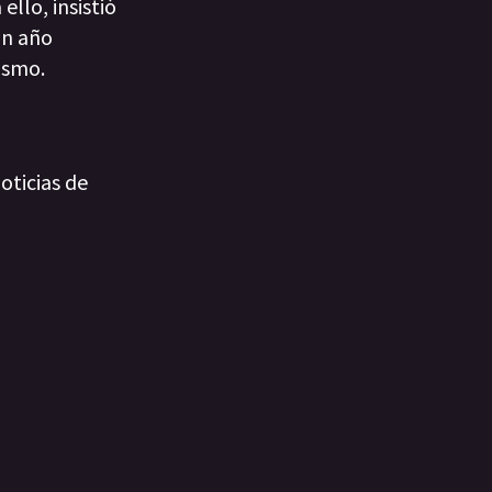
llo, insistió
un año
ismo.
oticias de