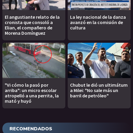
El angustiante relato de la
La ley nacional de la danza
cronista que consoló a
avanzó en la comisión de
Elian, el compañero de
cultura
Morena Domínguez
"Vi cómo la pasó por
Chubut le dió un ultimátum
arriba": un micro escolar
a Milei: "No sale más un
atropelló a una perrita, la
barril de petróleo"
mató y huyó
RECOMENDADOS