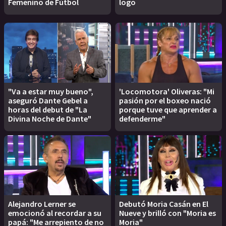
Femenino de Fútbol
logo
"Va a estar muy bueno",
'Locomotora' Oliveras: "Mi
aseguró Dante Gebel a
pasión por el boxeo nació
horas del debut de "La
porque tuve que aprender a
Divina Noche de Dante"
defenderme"
Alejandro Lerner se
Debutó Moria Casán en El
emocionó al recordar a su
Nueve y brilló con "Moria es
papá: "Me arrepiento de no
Moria"