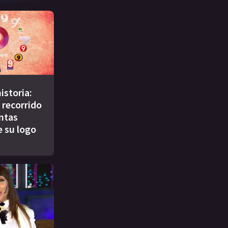
istoria:
 recorrido
intas
e su logo