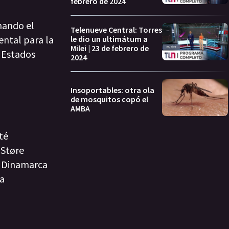
febrero de 2024
nando el
Telenueve Central: Torres
ental para la
le dio un ultimátum a
Milei | 23 de febrero de
 Estados
2024
Insoportables: otra ola
de mosquitos copó el
AMBA
té
 Støre
a Dinamarca
la