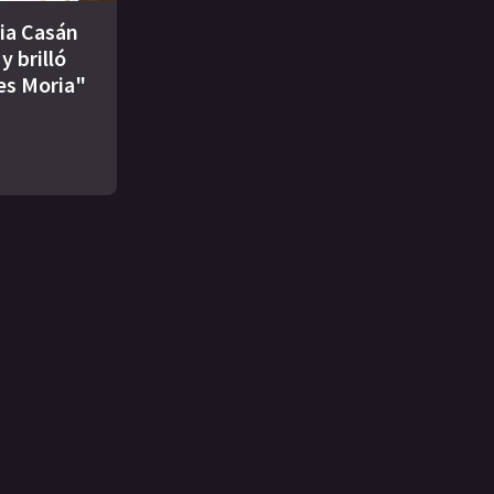
ia Casán
y brilló
es Moria"