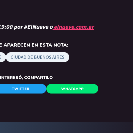
 19:00 por #ElNueve o
elnueve.com.ar
 APARECEN EN ESTA NOTA:
E
CIUDAD DE BUENOS AIRES
E INTERESÓ, COMPARTILO
TWITTER
WHATSAPP