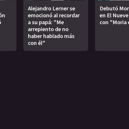
Alejandro Lerner se
Debutó Mor
ión
emocionó al recordar
en El Nueve 
ó
a su papá: "Me
con "Moria 
arrepiento de no
haber hablado más
con él"